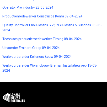
Operator Pro Industry 23-05-2024
Productiemedewerker Constructie Koma 09-04-2024
Quality Controller Enbi Plastics B.V.;ENBI Plastics & Silicones 08-06-
2024
Technisch productiemedewerker Timing 08-04-2024
Uitvoerder Eminent Groep 09-04-2024
Werkvoorbereider Kelleners Bouw 09-04-2024
Werkvoorbereider Woningbouw Breman Installatiegroep 15-05-
2024