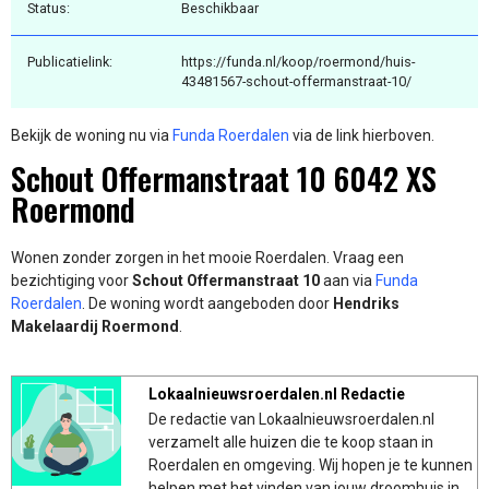
Status:
Beschikbaar
Publicatielink:
https://funda.nl/koop/roermond/huis-
43481567-schout-offermanstraat-10/
Bekijk de woning nu via
Funda Roerdalen
via de link hierboven.
Schout Offermanstraat 10 6042 XS
Roermond
Wonen zonder zorgen in het mooie Roerdalen. Vraag een
bezichtiging voor
Schout Offermanstraat 10
aan via
Funda
Roerdalen
. De woning wordt aangeboden door
Hendriks
Makelaardij Roermond
.
Lokaalnieuwsroerdalen.nl Redactie
De redactie van Lokaalnieuwsroerdalen.nl
verzamelt alle huizen die te koop staan in
Roerdalen en omgeving. Wij hopen je te kunnen
helpen met het vinden van jouw droomhuis in