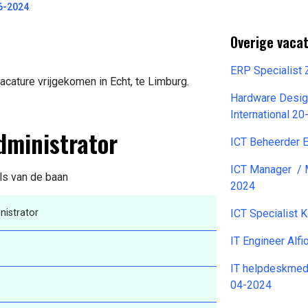
6-2024
Overige vacat
ERP Specialist
cature vrijgekomen in Echt, te Limburg.
Hardware Desig
International 2
dministrator
ICT Beheerder 
ICT Manager / 
ils van de baan
2024
istrator
ICT Specialist
IT Engineer Alf
IT helpdeskmed
04-2024