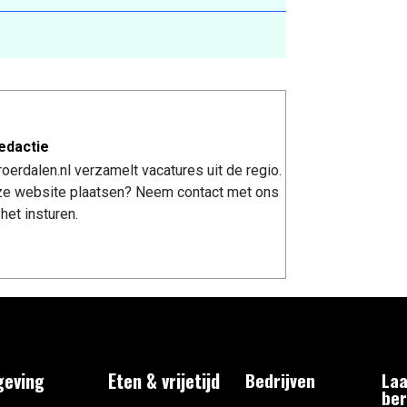
edactie
erdalen.nl verzamelt vacatures uit de regio.
nze website plaatsen? Neem contact met ons
het insturen.
eving
Eten & vrijetijd
Bedrijven
Laa
ber