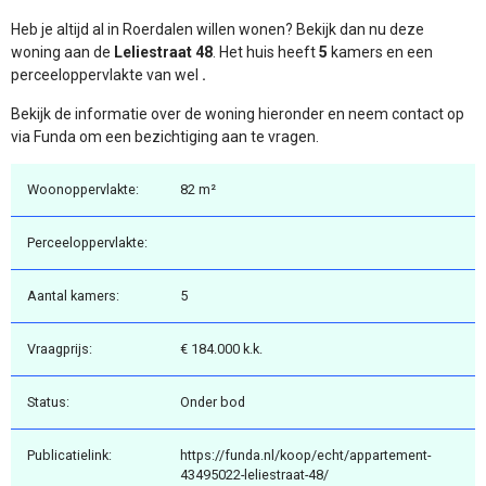
Heb je altijd al in Roerdalen willen wonen? Bekijk dan nu deze
woning aan de
Leliestraat 48
. Het huis heeft
5
kamers en een
perceeloppervlakte van wel
.
Bekijk de informatie over de woning hieronder en neem contact op
via Funda om een bezichtiging aan te vragen.
Woonoppervlakte:
82 m²
Perceeloppervlakte:
Aantal kamers:
5
Vraagprijs:
€ 184.000 k.k.
Status:
Onder bod
Publicatielink:
https://funda.nl/koop/echt/appartement-
43495022-leliestraat-48/